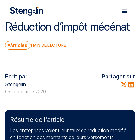
Réduction d’impôt mécénat
Nos expertises
Articles
1
MIN DE LECTURE
Nos solutions
Facture électronique
Écrit par
Partager sur
Stengelin
05 septembre 2020
Notre cabinet
Nos publications
Résumé de l'article
Les entreprises voient leur taux de réduction modifié
Nous rejoindre
en fonction des montants de leurs versements.