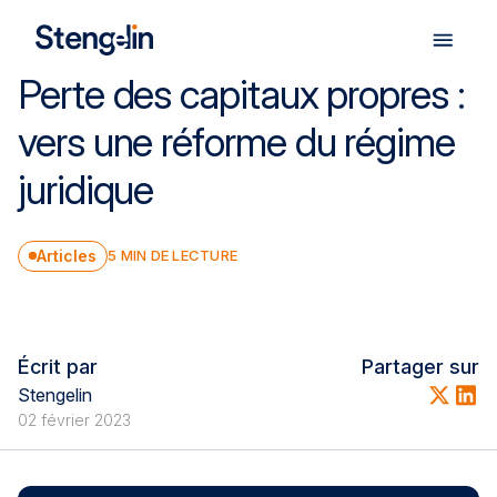
Perte des capitaux propres :
Nos expertises
vers une réforme du régime
juridique
Nos solutions
Articles
5
MIN DE LECTURE
Facture électronique
Notre cabinet
Écrit par
Partager sur
Stengelin
Nos publications
02 février 2023
Nous rejoindre