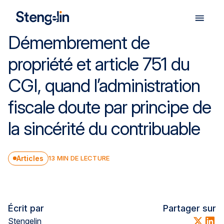
Démembrement de
Nos expertises
propriété et article 751 du
CGI, quand l’administration
Nos solutions
fiscale doute par principe de
Facture électronique
la sincérité du contribuable
Notre cabinet
Articles
13
MIN DE LECTURE
Nos publications
Écrit par
Partager sur
Nous rejoindre
Stengelin