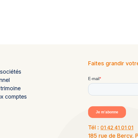
Faites grandir vot
 sociétés
nnel
trimoine
ux comptes
Tél :
01 42 41 01 01
185 rue de Bercy, 