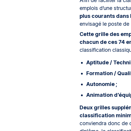
Afin de faciliter la c
emplois d’une structur
plus courants dans 
envisagé le poste de 
Cette grille des em
chacun de ces 74 em
classification classi
Aptitude / Technic
Formation / Quali
Autonomie ;
Animation d’équ
Deux grilles suppl
classification minim
conviendra donc de co