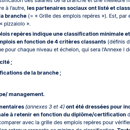
lassification des salariés de la branche et une meilleure
e à l’autre,
les partenaires sociaux ont listé et clas
la branche
(= « Grille des emplois repères »). Est, pa
« pizzaiolo ».
plois repères indique une classification minimale 
plois en fonction de 4 critères classants
(définis d
que pour chaque niveau et échelon, qui sera l’Annexe I d
ité ;
fications de la branche ;
ipe/ management.
émentaires
(annexes 3 et 4)
ont été dressées pour ind
ale à retenir en fonction du diplôme/certification
d
mparer avec la grille des emplois repères pour vérifier