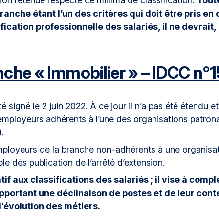
ation retenue respecte ce minima de classification.
Toute
branche étant l’un des critères qui doit être pris e
ication professionnelle des salariés, il ne devrait, 
nche « Immobilier » – IDCC n°
é signé le 2 juin 2022. À ce jour il n’a pas été étendu 
ployeurs adhérents à l’une des organisations patrona
.
mployeurs de la branche non-adhérents à une organisat
e dès publication de l’arrêté d’extension.
tif aux classifications des salariés ; il vise à compl
apportant une déclinaison de postes et de leur cont
’évolution des métiers.