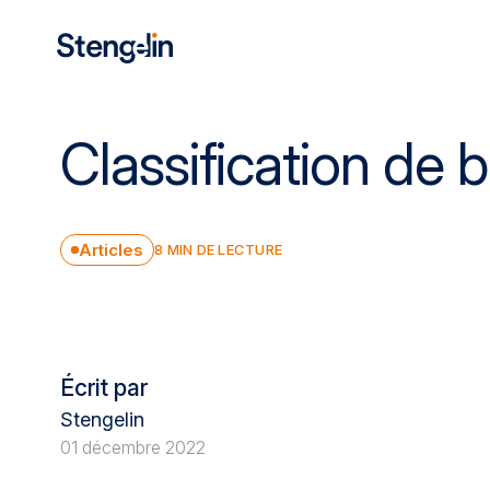
Nos expertises
Classification de 
Nos solutions
Articles
8
MIN DE LECTURE
Facture électronique
Notre cabinet
Écrit par
Stengelin
Nos publications
01 décembre 2022