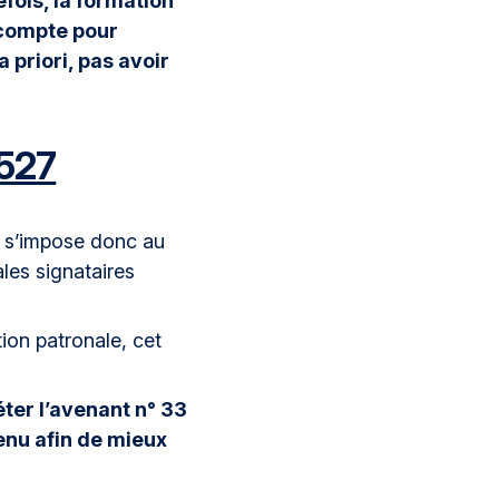
fois, la formation
n compte pour
a priori, pas avoir
1527
et s’impose donc au
les signataires
ion patronale, cet
éter l’avenant n° 33
enu afin de mieux