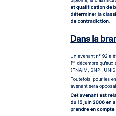
diplôme, la classific
et qualification de 
déterminer la classif
de contradiction
.
Dans la bra
Un avenant n° 92 a ét
er
1
décembre qu’aux em
(FNAIM, SNPI, UNIS)
Toutefois, pour les e
avenant sera opposabl
Cet avenant est rela
du 15 juin 2006 en 
prendre en compte l