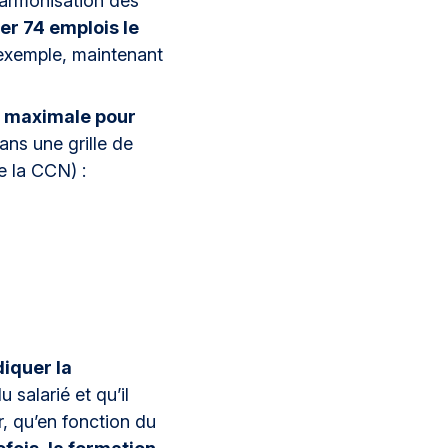
 harmonisation des
ser 74 emplois le
r exemple, maintenant
et maximale pour
ans une grille de
e la CCN) :
iquer la
u salarié et qu’il
, qu’en fonction du