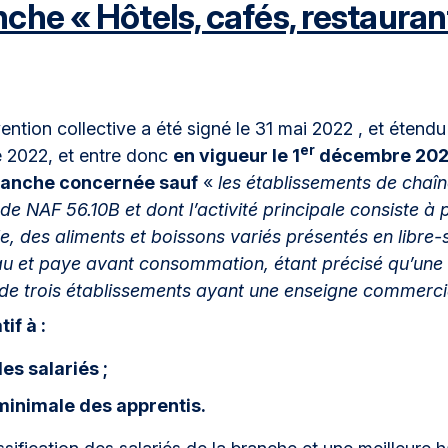
nche « Hôtels, cafés, restauran
ntion collective a été signé le 31 mai 2022 , et étendu 
er
 2022, et entre donc
en vigueur le 1
décembre 2022
ranche concernée sauf
«
les établissements de chaîn
e NAF 56.10B et dont l’activité principale consiste à 
le, des aliments et boissons variés présentés en libre-s
au et paye avant consommation, étant précisé qu’une 
 trois établissements ayant une enseigne commercia
if à :
des salariés ;
minimale des apprentis.