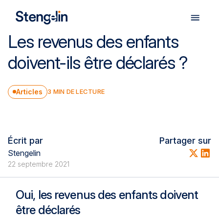
Les revenus des enfants
Nos expertises
doivent-ils être déclarés ?
Nos solutions
Articles
3
MIN DE LECTURE
Facture électronique
Écrit par
Partager sur
Notre cabinet
Stengelin
22 septembre 2021
Nos publications
Oui, les revenus des enfants doivent
être déclarés
Nous rejoindre